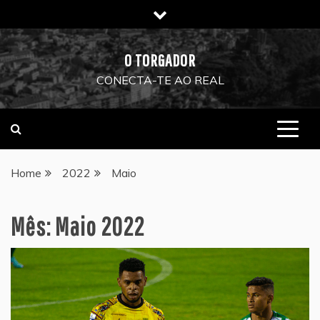
Skip
to
content
O TORGADOR
CONECTA-TE AO REAL
Home
2022
Maio
Mês:
Maio 2022