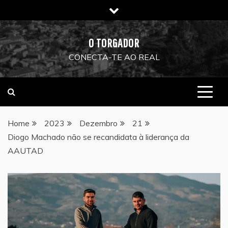
Skip
to
content
O TORGADOR
CONECTA-TE AO REAL
Home
2023
Dezembro
21
Diogo Machado não se recandidata à liderança da
AAUTAD