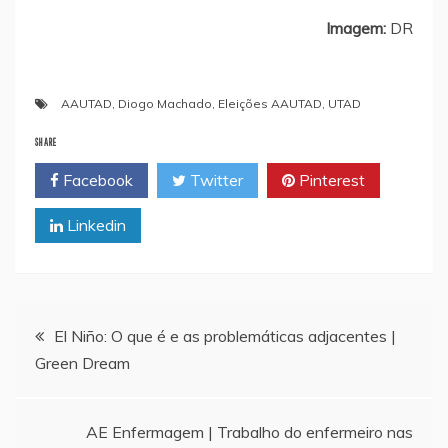
Imagem:
DR
AAUTAD
,
Diogo Machado
,
Eleições AAUTAD
,
UTAD
SHARE
Facebook
Twitter
Pinterest
Linkedin
Navegação
El Niño: O que é e as problemáticas adjacentes |
Green Dream
de
artigos
AE Enfermagem | Trabalho do enfermeiro nas