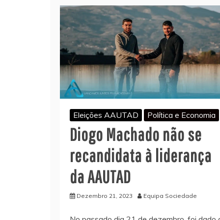
Eleições AAUTAD
Política e Economia
Diogo Machado não se
recandidata à liderança
da AAUTAD
Dezembro 21, 2023
Equipa Sociedade
No passado dia 21 de dezembro, foi dado 