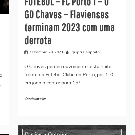
FUTEBOL – FC Porto 1 – 0
GD Chaves – Flavienses
terminam 2023 com uma
derrota
Dezembro 29, 2023
Equipa Desporto
O Chaves perdeu novamente, esta noite,
frente ao Futebol Clube do Porto, por 1-0
ta
em jogo a contar para 15ª
,
Continuar a ler