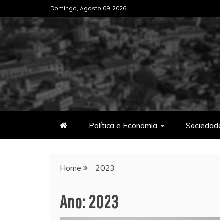
Skip
Domingo, Agosto 09, 2026
to
content
Política e Economia
Sociedad
Home
2023
Ano:
2023