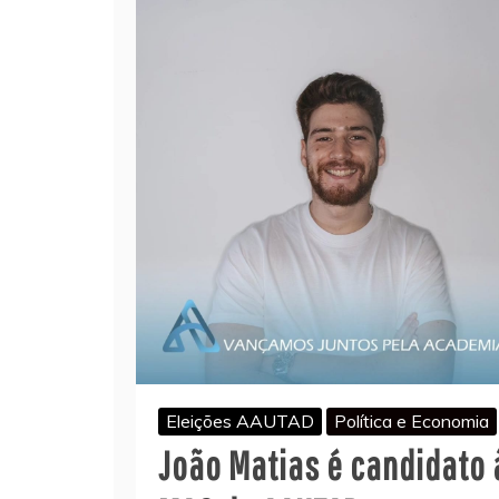
Eleições AAUTAD
Política e Economia
João Matias é candidato 