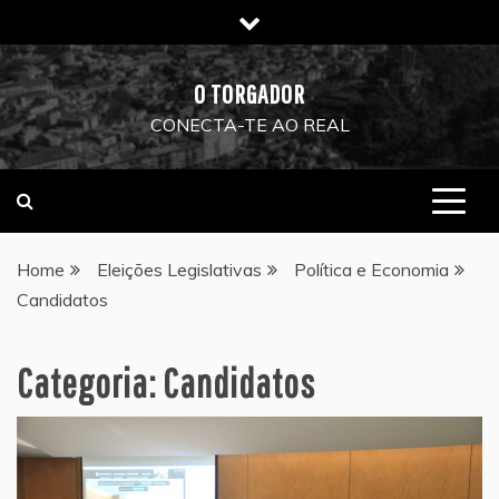
Skip
to
content
O TORGADOR
CONECTA-TE AO REAL
Home
Eleições Legislativas
Política e Economia
Candidatos
Categoria:
Candidatos