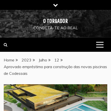
Skip
to
content
O TORGADOR
CONECTA-TE AO REAL
Home
2023
Julho
12
Aprovado empréstimo para construção das novas piscinas
de Codessais