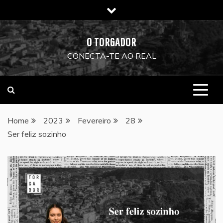
Skip
to
content
O TORGADOR
CONECTA-TE AO REAL
Home
2023
Fevereiro
28
Ser feliz sozinho