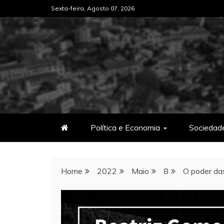
Skip
Sexta-feira, Agosto 07, 2026
to
content
Política e Economia
Sociedad
Home
2022
Maio
8
O poder da