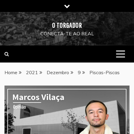
Skip
to
content
O TORGADOR
CONECTA-TE AO REAL
Home
2021
Dezembro
9
Piscas-Piscas