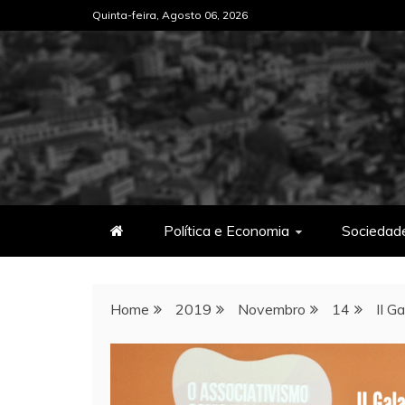
Skip
Quinta-feira, Agosto 06, 2026
to
content
Política e Economia
Sociedad
Home
2019
Novembro
14
II G