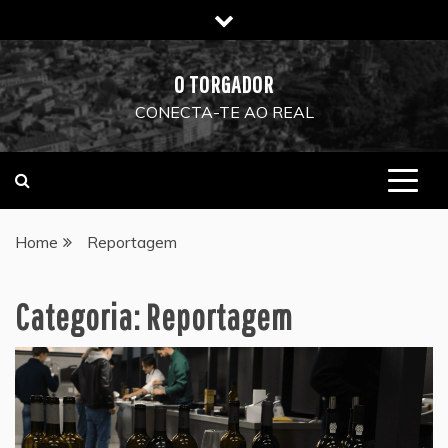
Skip
to
content
O TORGADOR
CONECTA-TE AO REAL
Home
Reportagem
Categoria:
Reportagem