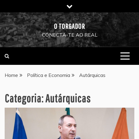
Skip
to
content
O TORGADOR
CONECTA-TE AO REAL
Home
Política e Economia
Autárquicas
Categoria:
Autárquicas