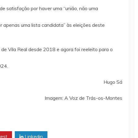
ande satisfação por haver uma “união, não uma
er apenas uma lista candidata” às eleições deste
 de Vila Real desde 2018 e agora foi reeleito para o
024.
Hugo Sá
Imagem: A Voz de Trás-os-Montes
rest
Linkedin