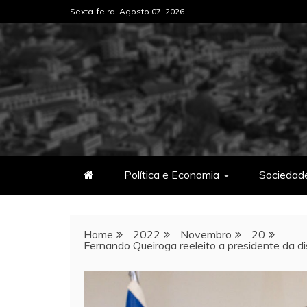
Skip
Sexta-feira, Agosto 07, 2026
to
content
Política e Economia
Sociedad
Home
2022
Novembro
20
Fernando Queiroga reeleito a presidente da di