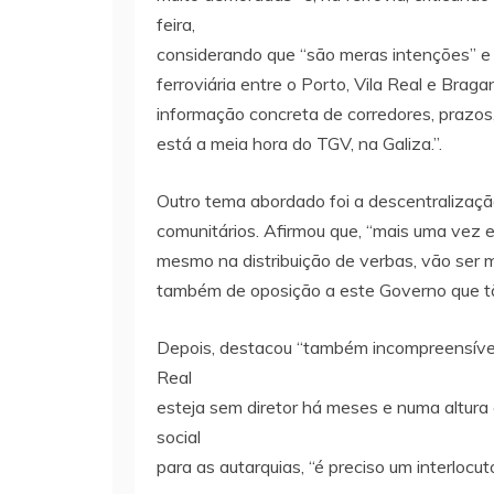
feira,
considerando que “são meras intenções” e 
ferroviária entre o Porto, Vila Real e Brag
informação concreta de corredores, prazos,
está a meia hora do TGV, na Galiza.”.
Outro tema abordado foi a descentralização
comunitários. Afirmou que, “mais uma vez es
mesmo na distribuição de verbas, vão ser m
também de oposição a este Governo que tão
Depois, destacou “também incompreensível”,
Real
esteja sem diretor há meses e numa altur
social
para as autarquias, “é preciso um interlocut