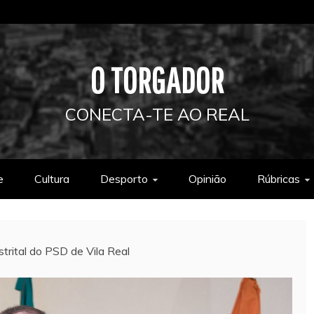
O TORGADOR
CONECTA-TE AO REAL
e
Cultura
Desporto
Opinião
Rúbricas
strital do PSD de Vila Real