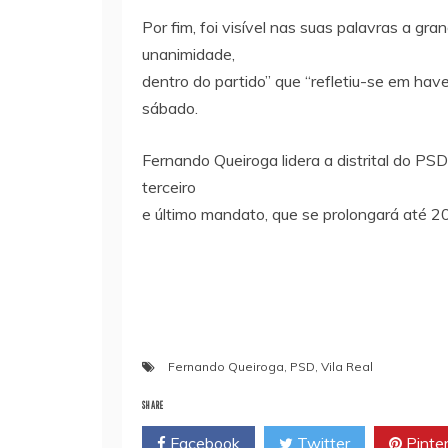
Por fim, foi visível nas suas palavras a gr
unanimidade,
dentro do partido” que “refletiu-se em hav
sábado.
Fernando Queiroga lidera a distrital do PSD
terceiro
e último mandato, que se prolongará até 2
Fernando Queiroga
,
PSD
,
Vila Real
SHARE
Facebook
Twitter
Pinte