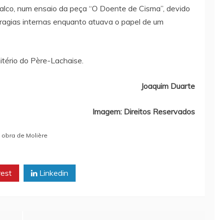
alco, num ensaio da peça “O Doente de Cisma”, devido
agias internas enquanto atuava o papel de um
tério do Père-Lachaise.
Joaquim Duarte
Imagem: Direitos Reservados
 obra de Molière
rest
Linkedin