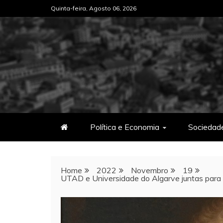
Skip
Quinta-feira, Agosto 06, 2026
to
content
Política e Economia
Sociedad
Home
2022
Novembro
19
UTAD e Universidade do Algarve juntas para 