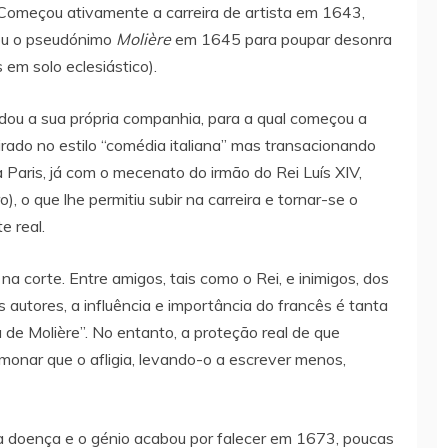
Começou ativamente a carreira de artista em 1643,
tou o pseudónimo
Molière
em 1645 para poupar desonra
 em solo eclesiástico).
dou a sua própria companhia, para a qual começou a
spirado no estilo “comédia italiana” mas transacionando
 Paris, já com o mecenato do irmão do Rei Luís XIV,
o), o que lhe permitiu subir na carreira e tornar-se o
e real.
 corte. Entre amigos, tais como o Rei, e inimigos, dos
s autores, a influência e importância do francês é tanta
a de Molière”. No entanto, a proteção real de que
monar que o afligia, levando-o a escrever menos,
 doença e o génio acabou por falecer em 1673, poucas