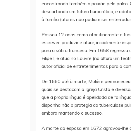
encontrando também a paixão pelo palco. 
descartando um futuro burocrático, e ado
à família (atores não podiam ser enterrados
Passou 12 anos como ator itinerante e fun
escrever, produzir e atuar, inicialmente in
para a sátira francesa. Em 1658 regressa a
Filipe I, e atua no Louvre (na altura um teatr
autor oficial de entretenimentos para a cort
De 1660 até à morte, Molière permaneceu na
quais se destacam a Igreja Cristã e diverso
que a própria língua é apelidada de “a língu
disponha não o protegia da tuberculose pul
embora mantendo o sucesso.
A morte da esposa em 1672 agravou-lhe a