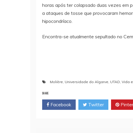
horas após ter colapsado duas vezes em p
a ataques de tosse que provocaram hemorr
hipocondríaco.
Encontra-se atualmente sepultado no Cemi
Molière
,
Universidade do Algarve
,
UTAD
,
Vida e
SHARE
Facebook
Twitter
Pinte