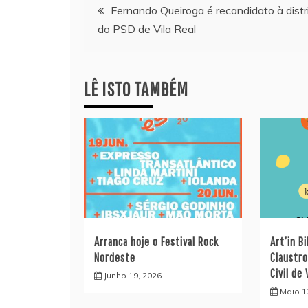
Navegação
Fernando Queiroga é recandidato à distri
do PSD de Vila Real
de
artigos
LÊ ISTO TAMBÉM
Arranca hoje o Festival Rock
Art’in B
Nordeste
Claustr
Civil de 
Junho 19, 2026
Maio 1