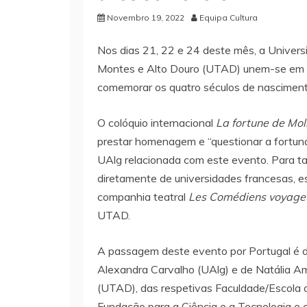
Novembro 19, 2022
Equipa Cultura
Nos dias 21, 22 e 24 deste mês, a Univers
Montes e Alto Douro (UTAD) unem-se em c
comemorar os quatro séculos de nascimento
O colóquio internacional
La fortune de Moli
prestar homenagem e “questionar a fortuna 
UAlg relacionada com este evento. Para ta
diretamente de universidades francesas, e
companhia teatral
Les Comédiens voyage
UTAD.
A passagem deste evento por Portugal é d
Alexandra Carvalho (UAlg) e de Natália A
(UTAD), das respetivas Faculdade/Escola d
Fundação para a Ciência e a Tecnologia e 