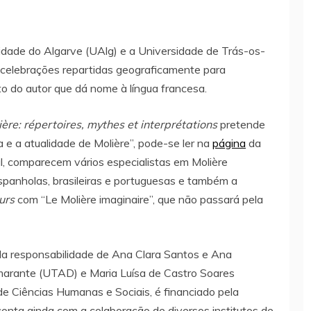
idade do Algarve (UAlg) e a Universidade de Trás-os-
elebrações repartidas geograficamente para
 do autor que dá nome à língua francesa.
ère: répertoires, mythes et interprétations
pretende
e a atualidade de Molière”, pode-se ler na
página
da
l, comparecem vários especialistas em Molière
spanholas, brasileiras e portuguesas e também a
urs
com “Le Molière imaginaire”, que não passará pela
a responsabilidade de Ana Clara Santos e Ana
marante (UTAD) e Maria Luísa de Castro Soares
e Ciências Humanas e Sociais, é financiado pela
conta ainda com a colaboração de diversos institutos de