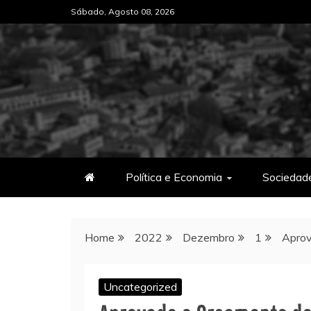
Skip
Sábado, Agosto 08, 2026
to
content
Política e Economia
Sociedad
Home
2022
Dezembro
1
Aprov
Uncategorized