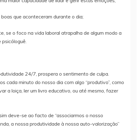
ma maior capacidade de lidar e gerir estas emoções;
s boas que aconteceram durante o dia;
te, se o foco na vida laboral atrapalha de algum modo a
 psicóloguê.
dutividade 24/7, prospera o sentimento de culpa.
s cada minuto do nosso dia com algo “produtivo”, como
ar a loiça, ler um livro educativo, ou até mesmo, fazer
sim deve-se ao facto de “associarmos o nosso
da, a nossa produtividade à nossa auto-valorização”