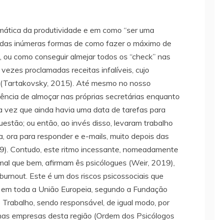
mática da produtividade e em como “ser uma
ridas inúmeras formas de como fazer o máximo de
 ou como conseguir almejar todos os “check” nas
vezes proclamadas receitas infalíveis, cujo
r” (Tartakovsky, 2015). Até mesmo no nosso
iência de almoçar nas próprias secretárias enquanto
 vez que ainda havia uma data de tarefas para
uestão; ou então, ao invés disso, levaram trabalho
a, ora para responder e e-mails, muito depois das
19). Contudo, este ritmo incessante, nomeadamente
al que bem, afirmam ês psicólogues (Weir, 2019),
urnout. Este é um dos riscos psicossociais que
s em toda a União Europeia, segundo a Fundação
 Trabalho, sendo responsável, de igual modo, por
nas empresas desta região (Ordem dos Psicólogos