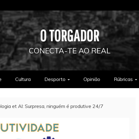
O TORGADOR
CONECTA-TE AO REAL
e
Cultura
Desporto
Opinião
Rúbricas
logia et Al: Surpresa, ninguém é produtive 24/7