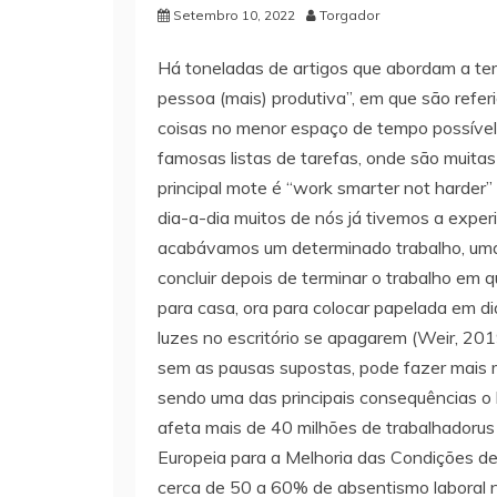
Setembro 10, 2022
Torgador
Há toneladas de artigos que abordam a te
pessoa (mais) produtiva”, em que são refe
coisas no menor espaço de tempo possível,
famosas listas de tarefas, onde são muitas 
principal mote é “work smarter not harde
dia-a-dia muitos de nós já tivemos a exper
acabávamos um determinado trabalho, uma
concluir depois de terminar o trabalho em q
para casa, ora para colocar papelada em di
luzes no escritório se apagarem (Weir, 20
sem as pausas supostas, pode fazer mais m
sendo uma das principais consequências o b
afeta mais de 40 milhões de trabalhadoru
Europeia para a Melhoria das Condições de
cerca de 50 a 60% de absentismo laboral 