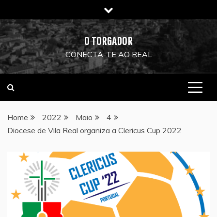
Skip
to
content
O TORGADOR
CONECTA-TE AO REAL
Home
2022
Maio
4
Diocese de Vila Real organiza a Clericus Cup 2022