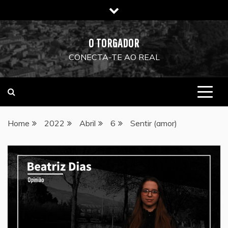
Skip
to
content
O TORGADOR
CONECTA-TE AO REAL
Home
2022
Abril
6
Sentir (amor)