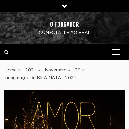
Skip
to
content
O TORGADOR
CONECTA-TE AO REAL
Home
2021
Novembro
29
Inauguração da BILA NATAL 2021