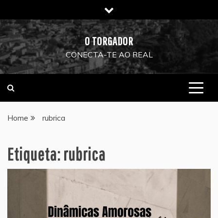
Skip
to
content
O TORGADOR
CONECTA-TE AO REAL
Home
rubrica
Etiqueta:
rubrica