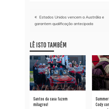
Navegação
Estados Unidos vencem a Austrália e
garantem qualificação antecipada
de
artigos
LÊ ISTO TAMBÉM
Santos da casa fazem
SummerS
milagres!
Cody co