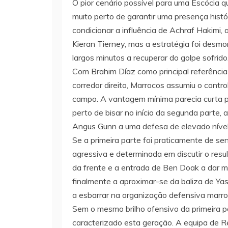
O pior cenário possível para uma Escócia 
muito perto de garantir uma presença histór
condicionar a influência de Achraf Hakimi,
Kieran Tierney, mas a estratégia foi des
largos minutos a recuperar do golpe sofrido
Com Brahim Díaz como principal referência
corredor direito, Marrocos assumiu o contr
campo. A vantagem mínima parecia curta p
perto de bisar no início da segunda parte, 
Angus Gunn a uma defesa de elevado nível
Se a primeira parte foi praticamente de se
agressiva e determinada em discutir o re
da frente e a entrada de Ben Doak a dar 
finalmente a aproximar-se da baliza de Ya
a esbarrar na organização defensiva marroqu
Sem o mesmo brilho ofensivo da primeira p
caracterizado esta geração. A equipa de R