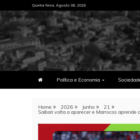
Skip
Quinta-feira, Agosto 06, 2026
to
content
Política e Economia
Sociedad
Home
2026
Junho
21
Saibari volta a aparecer e Marrocos aprende a