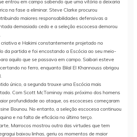
que entrou em campo sabendo que uma vitória a deixaria
ica na fase a eliminar. Steve Clarke procurou
 atribuindo maiores responsabilidades defensivas a
montada demasiado cedo e a seleção escocesa demorou
.
 criativa e Hakimi constantemente projetado no
olo da partida e foi encostando a Escócia ao seu meio-
ara aquilo que se passava em campo. Saibari esteve
acertando no ferro, enquanto Bilal El Khannouss obrigou
.
ntido único, a segunda trouxe uma Escócia mais
sultado. Com Scott McTominay mais próximo dos homens
maior profundidade ao ataque, os escoceses começaram
ssine Bounou. No entanto, a seleção escocesa continuou
ina e na falta de eficácia no último terço.
arte, Marrocos mostrou outra das virtudes que tem
egragui baixou linhas, geriu os momentos de maior