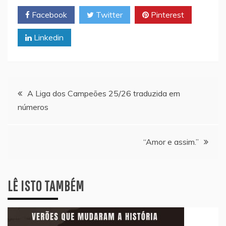
Facebook
Twitter
Pinterest
Linkedin
Navegação
A Liga dos Campeões 25/26 traduzida em
números
de
artigos
“Amor e assim.”
LÊ ISTO TAMBÉM