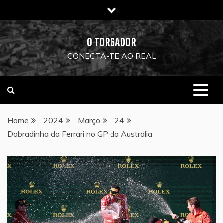
Skip
to
content
O TORGADOR
CONECTA-TE AO REAL
Home
2024
Março
24
Dobradinha da Ferrari no GP da Austrália