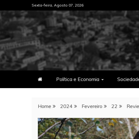
Skip
Sexta-feira, Agosto 07, 2026
to
content
Política e Economia
Sociedad
Home
2024
Fevereiro
22
Revie