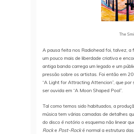
The Smil
A pausa feita nos Radiohead foi, talvez, a
um pouco mais de liberdade criativa e enc
antiga banda carrega um legado e um públic
pressão sobre os artistas. Foi então em 2
“A Light for Attracting Attencion”, que po
ser ouvida em “A Moon Shaped Pool”.
Tal como temos sido habituados, a produç
música tem várias camadas de detalhes que
do disco é notório o esquema não linear q
Rock
e
Post-Rock
é normal a estrutura da