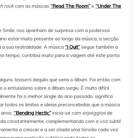
h rock
com as músicas
“Read The Room”
e
“Under The
he Smile, nos apanham de surpresa com a poderosa
iano estar muito presente ao longo da música, a secção
 a sua teatralidade. A música
“I Quit”
segue também a
tempo, contribui muito para a viagem até este ponto
 alguns
teasers
daquilo que seria o álbum. Foi então com
o o entusiasmo sobre o álbum surgiu. É muito difícil
lmente foi o melhor single do ano passado, significa
r todos os limites e ideias preconcebidas que a música
 anos.
“Bending Hectic”
inicia-se com
arpeggios
de
inada constantemente, complementando com a voz subtil
vamente a crescer e a ser criada uma tensão cada vez
ulmina numa explosão eufórica onde todos os