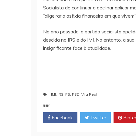
Socialista de continuar a declinar aplicar me
“aligeirar a asfixia financeira em que vivem”
No ano passado, o partido socialista apel
descida no IRS e do IMI. No entanto, a su
insignificante face à atualidade.
IMI
,
IRS
,
PS
,
PSD
,
Vila Real
SHARE
Facebook
Twitter
Pinte