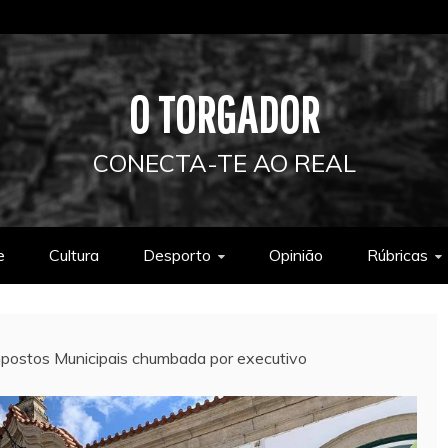
O TORGADOR
CONECTA-TE AO REAL
e
Cultura
Desporto
Opinião
Rúbricas
mpostos Municipais chumbada por executivo