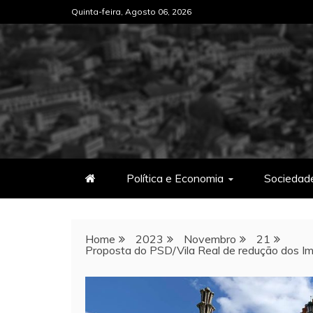
Skip
Quinta-feira, Agosto 06, 2026
to
content
Política e Economia
Sociedad
Home
2023
Novembro
21
Proposta do PSD/Vila Real de redução dos I