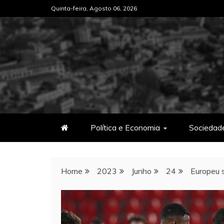
Skip
Quinta-feira, Agosto 06, 2026
to
content
Política e Economia
Sociedad
Home
2023
Junho
24
Europeu 