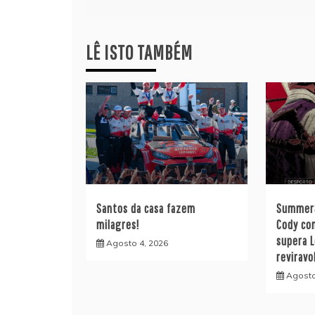
de
artigos
LÊ ISTO TAMBÉM
Santos da casa fazem
SummerS
milagres!
Cody co
supera 
Agosto 4, 2026
reviravo
Agosto