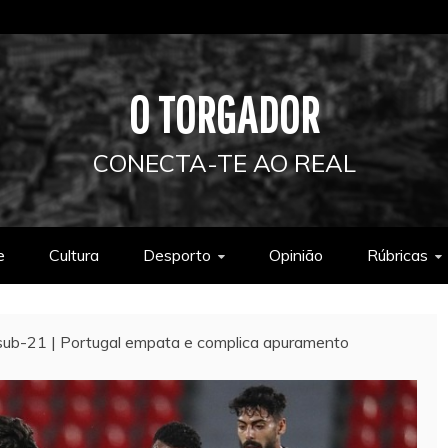
O TORGADOR
CONECTA-TE AO REAL
e
Cultura
Desporto
Opinião
Rúbricas
sub-21 | Portugal empata e complica apuramento