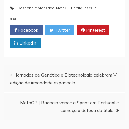
Desporto motorizado
,
MotoGP
,
PortugueseGP
SHARE
Facebook
Twitter
Pinterest
Linkedin
Navegação
Jornadas de Genética e Biotecnologia celebram V
edição de irmandade espanhola
de
artigos
MotoGP | Bagnaia vence a Sprint em Portugal e
começa a defesa do título