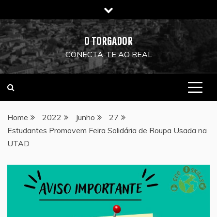
Skip
to
content
O TORGADOR
CONECTA-TE AO REAL
Home
2022
Junho
27
Estudantes Promovem Feira Solidária de Roupa Usada na
UTAD