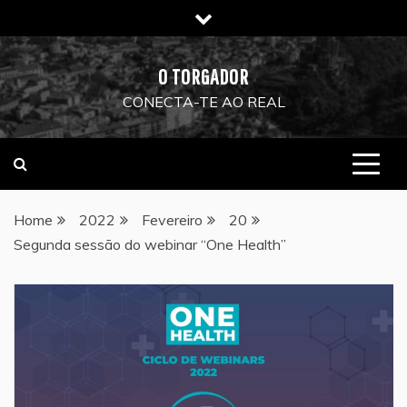
Skip
to
content
O TORGADOR
CONECTA-TE AO REAL
Home
2022
Fevereiro
20
Segunda sessão do webinar “One Health”