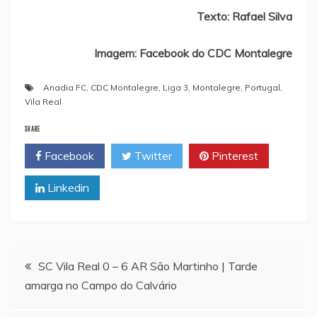
Texto: Rafael Silva
Imagem: Facebook do CDC Montalegre
Anadia FC
,
CDC Montalegre
,
Liga 3
,
Montalegre
,
Portugal
,
Vila Real
SHARE
Facebook
Twitter
Pinterest
Linkedin
Navegação
SC Vila Real 0 – 6 AR São Martinho | Tarde
amarga no Campo do Calvário
de