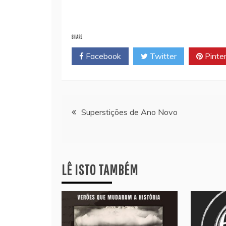
SHARE
Facebook
Twitter
Pinte
Navegação
Superstições de Ano Novo
de
artigos
LÊ ISTO TAMBÉM