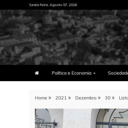
Skip
Sexta-feira, Agosto 07, 2026
to
content
Política e Economia
Sociedad
Home
2021
Dezembro
30
List