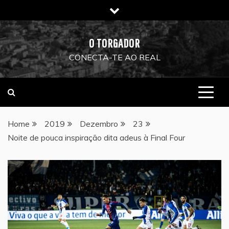
Skip
to
content
O TORGADOR
CONECTA-TE AO REAL
Home
2019
Dezembro
23
Noite de pouca inspiração dita adeus à Final Four