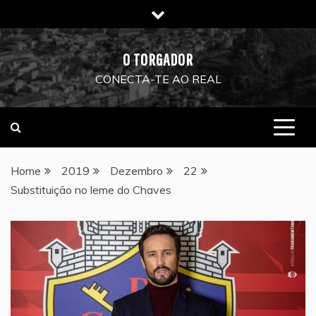
Skip
to
content
O TORGADOR
CONECTA-TE AO REAL
Home
2019
Dezembro
22
Substituição no leme do Chaves