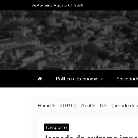
Skip
Sexta-feira, Agosto 07, 2026
to
content
Política e Economia
Sociedad
Home
2019
Abril
6
Jornada de
Desporto