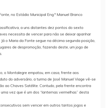
Fonte, no Estádio Municipal Eng.º Manuel Branco
ssificativa, a uns distantes dez pontos do sexto
haves necessita de vencer para não se deixar apanhar
 Já o Maria da Fonte segue na décima segunda posição,
ugares de despromoção, fazendo deste, um jogo de
s.
o, o Montalegre empatou, em casa, frente aos
eduto do adversário, a turma de José Manuel Viage vê-se
ão ao Chaves Satélite. Contudo, pela frente encontra
, uma vez que é um dos “lanternas vermelhas” desta
consecutivos sem vencer em outros tantos jogos e