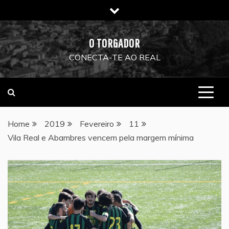
Skip
to
content
O TORGADOR
CONECTA-TE AO REAL
Home
2019
Fevereiro
11
Vila Real e Abambres vencem pela margem mínima