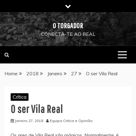
Skip
to
content
O TORGADOR
CONECTA-TE AO REAL
Home
2018
Janeiro
27
O ser Vila Real
Crítica
O ser Vila Real
Janeiro 27, 2018
Equipa Critica e Opinião
Os ares de Vila Real são mágicos. Normalmente, é