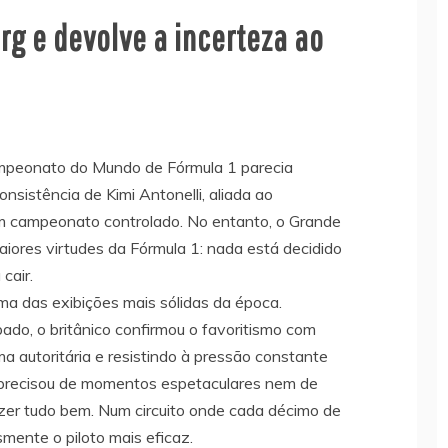
rg e devolve a incerteza ao
mpeonato do Mundo de Fórmula 1 parecia
onsistência de Kimi Antonelli, aliada ao
m campeonato controlado. No entanto, o Grande
iores virtudes da Fórmula 1: nada está decidido
cair.
ma das exibições mais sólidas da época.
bado, o britânico confirmou o favoritismo com
rma autoritária e resistindo à pressão constante
 precisou de momentos espetaculares nem de
zer tudo bem. Num circuito onde cada décimo de
smente o piloto mais eficaz.