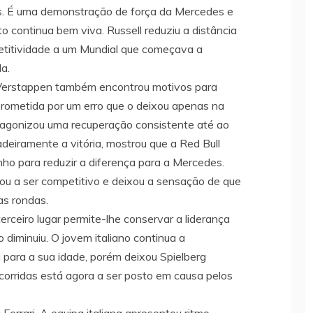
os. É uma demonstração de força da Mercedes e
o continua bem viva. Russell reduziu a distância
petitividade a um Mundial que começava a
a.
x Verstappen também encontrou motivos para
prometida por um erro que o deixou apenas na
otagonizou uma recuperação consistente até ao
adeiramente a vitória, mostrou que a Red Bull
ho para reduzir a diferença para a Mercedes.
tou a ser competitivo e deixou a sensação de que
as rondas.
erceiro lugar permite-lhe conservar a liderança
iminuiu. O jovem italiano continua a
para a sua idade, porém deixou Spielberg
corridas está agora a ser posto em causa pelos
Ferrari. A equipa italiana apresentou ritmo