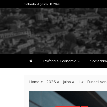
Skip
Sábado, Agosto 08, 2026
to
content
Política e Economia
Sociedad
Home
2026
Julho
1
Russell ven