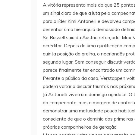
A vitória representa mais do que 25 pont
um sinal claro de que a luta pelo campeonat
para o líder Kimi Antonelli e devolveu com
desenhar uma hierarquia demasiado definid
Se Russell saiu da Áustria reforçado, Ma
acreditar. Depois de uma qualificação com
quinta posição da grelha, o neerlandês pr
segundo lugar. Sem conseguir discutir verd
parece finalmente ter encontrado um camin
Perante o público da casa, Verstappen vol
poderá voltar a discutir triunfos nas próxim
Já Antonelli viveu um domingo agridoce. O t
do campeonato, mas a margem de conforto d
demonstrar uma maturidade pouco habitual 
consciente de que o domínio das primeiras 
próprios companheiros de geração.
Menos positiva voltou a ser a prestação da 