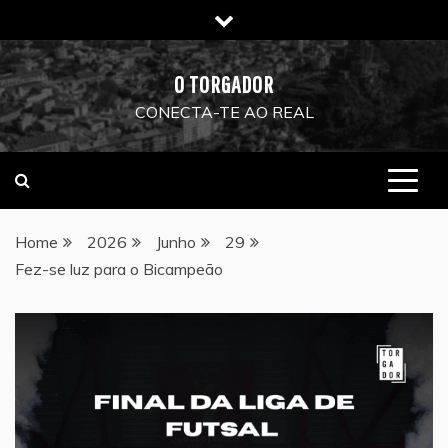
Skip
to
content
O TORGADOR
CONECTA-TE AO REAL
Home
2026
Junho
29
Fez-se luz para o Bicampeão