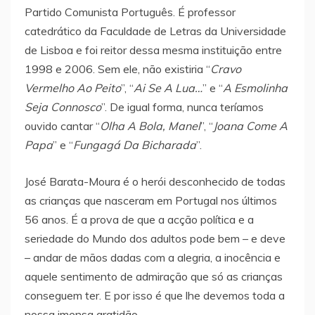
Partido Comunista Português. É professor
catedrático da Faculdade de Letras da Universidade
de Lisboa e foi reitor dessa mesma instituição entre
1998 e 2006. Sem ele, não existiria “
Cravo
Vermelho Ao Peito
”, “
Ai Se A Lua…
” e “
A Esmolinha
Seja Connosco
”. De igual forma, nunca teríamos
ouvido cantar “
Olha A Bola, Manel
”, “
Joana Come A
Papa
” e “
Fungagá Da Bicharada
”.
José Barata-Moura é o herói desconhecido de todas
as crianças que nasceram em Portugal nos últimos
56 anos. É a prova de que a acção política e a
seriedade do Mundo dos adultos pode bem – e deve
– andar de mãos dadas com a alegria, a inocência e
aquele sentimento de admiração que só as crianças
conseguem ter. E por isso é que lhe devemos toda a
nossa imensa gratidão.