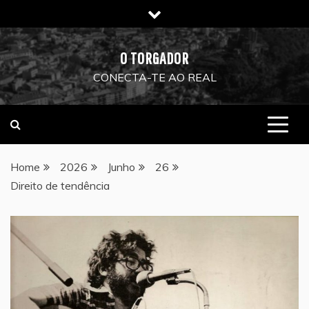
Skip
to
content
O TORGADOR
CONECTA-TE AO REAL
Home
2026
Junho
26
Direito de tendência