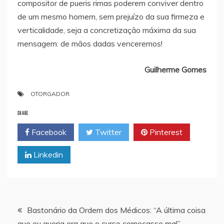
compositor de pueris rimas poderem conviver dentro
de um mesmo homem, sem prejuízo da sua firmeza e
verticalidade, seja a concretização máxima da sua
mensagem: de mãos dadas venceremos!
Guilherme Gomes
OTORGADOR
SHARE
Facebook
Twitter
Pinterest
Linkedin
Navegação
Bastonário da Ordem dos Médicos: “A última coisa
que eu queria era que o curso começasse mal”