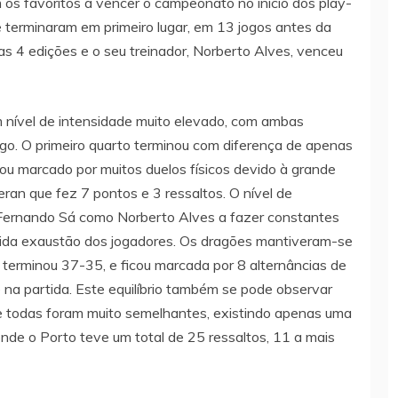
 os favoritos a vencer o campeonato no início dos play-
e terminaram em primeiro lugar, em 13 jogos antes da
as 4 edições e o seu treinador, Norberto Alves, venceu
 nível de intensidade muito elevado, com ambas
ogo. O primeiro quarto terminou com diferença de apenas
ou marcado por muitos duelos físicos devido à grande
ran que fez 7 pontos e 3 ressaltos. O nível de
Fernando Sá como Norberto Alves a fazer constantes
ida exaustão dos jogadores. Os dragões mantiveram-se
 terminou 37-35, e ficou marcada por 8 alternâncias de
 na partida. Este equilíbrio também se pode observar
que todas foram muito semelhantes, existindo apenas uma
nde o Porto teve um total de 25 ressaltos, 11 a mais