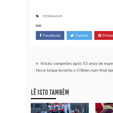
OTORGADOR
SHARE
Facebook
Twitter
Pinte
Navegação
Knicks campeões após 53 anos de espe
Nova Iorque levanta o O’Brien num final ép
de
artigos
LÊ ISTO TAMBÉM