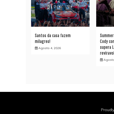
Santos da casa fazem
SummerS
milagres!
Cody co
supera 
Agosto 4, 2026
reviravo
Agosto
Proudl