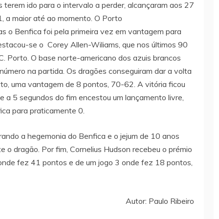
s terem ido para o intervalo a perder, alcançaram aos 27
, a maior até ao momento. O Porto
s o Benfica foi pela primeira vez em vantagem para
estacou-se o Corey Allen-Wiliams, que nos últimos 90
C. Porto. O base norte-americano dos azuis brancos
 número na partida. Os dragões conseguiram dar a volta
arto, uma vantagem de 8 pontos, 70-62. A vitória ficou
ue a 5 segundos do fim encestou um lançamento livre,
ica para praticamente 0.
brando a hegemonia do Benfica e o jejum de 10 anos
e o dragão. Por fim, Cornelius Hudson recebeu o prémio
onde fez 41 pontos e de um jogo 3 onde fez 18 pontos,
Autor: Paulo Ribeiro