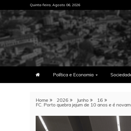
Skip
Quinta-feira, Agosto 06, 2026
to
content
Política e Economia
Sociedad
Home
2026
Junho
16
FC. Porto quebra jejum de 10 anos e é nova