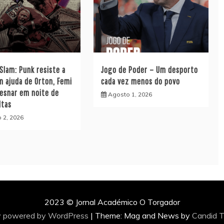
lam: Punk resiste a
Jogo de Poder – Um desporto
m ajuda de Orton, Femi
cada vez menos do povo
Lesnar em noite de
Agosto 1, 2026
ltas
 2, 2026
2023 © Jornal Académico O Torgador
y powered by WordPress
|
Theme: Mag and News by
Candid 