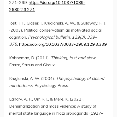
271–299.
https://doi.org/10.1037/1089-
2680.2.3.271
Jost, J. T., Glaser, J., Kruglanski, A. W., & Sulloway, F. J.
(2003). Political conservatism as motivated social
cognition.
Psychological bulletin, 129(3), 339–
375.
https://doi.org/10.1037/0033-2909.129.3.339
Kahneman, D. (2011).
Thinking, fast and slow
.
Farrar, Straus and Giroux.
Kruglanski, A. W. (2004).
The psychology of closed
mindedness
. Psychology Press.
Landry, A. P., Orr, R. I., & Mere, K. (2022).
Dehumanization and mass violence: A study of
mental state language in Nazi propaganda (1927–