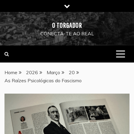
Skip
to
content
O TORGADOR
CONECTA-TE AO REAL
Home
2026
Março
20
As Raízes Psicológicas do Fascismo