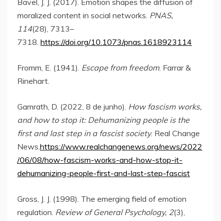
Bavel, J. J. (2017). Emotion shapes the diffusion of
moralized content in social networks.
PNAS,
114
(28), 7313–
7318.
https://doi.org/10.1073/pnas.1618923114
Fromm, E. (1941).
Escape from freedom
. Farrar &
Rinehart.
Gamrath, D. (2022, 8 de junho).
How fascism works,
and how to stop it: Dehumanizing people is the
first and last step in a fascist society
. Real Change
News.
https://www.realchangenews.org/news/2022
/06/08/how-fascism-works-and-how-stop-it-
dehumanizing-people-first-and-last-step-fascist
Gross, J. J. (1998). The emerging field of emotion
regulation.
Review of General Psychology, 2
(3),