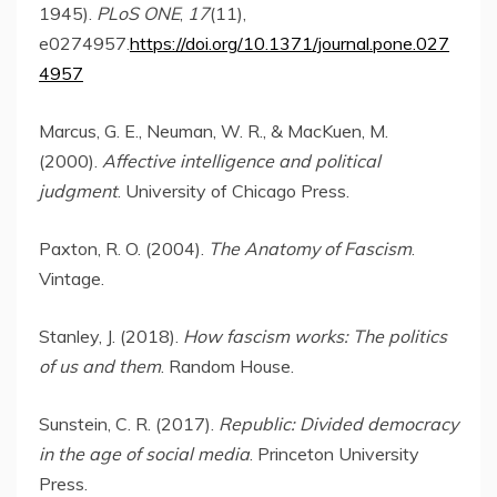
1945).
PLoS ONE
,
17
(11),
e0274957.
https://doi.org/10.1371/journal.pone.027
4957
Marcus, G. E., Neuman, W. R., & MacKuen, M.
(2000).
Affective intelligence and political
judgment
. University of Chicago Press.
Paxton, R. O. (2004).
The Anatomy of Fascism
.
Vintage.
Stanley, J. (2018).
How fascism works: The politics
of us and them
. Random House.
Sunstein, C. R. (2017).
Republic: Divided democracy
in the age of social media
. Princeton University
Press.