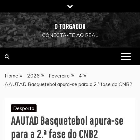
Skip
to
content
O TORGADOR
CONECTA-TE AO REAL
Home
2026
Fevereiro
4
AAUTAD Basquetebol apura-se para a 2.ª fase do CNB2
Desporto
AAUTAD Basquetebol apura-se
para a 2.ª fase do CNB2