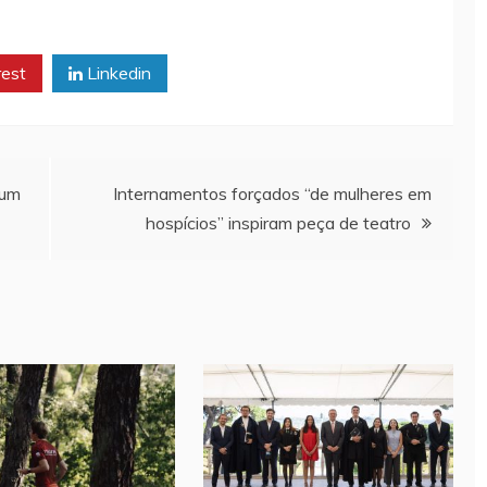
rest
Linkedin
 um
Internamentos forçados “de mulheres em
hospícios” inspiram peça de teatro