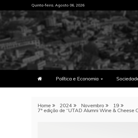
Skip
Quinta-feira, Agosto 06, 2026
to
content
Política e Economia
Sociedad
Home
2024
Novembro
19
7ª edição de “UTAD Alumni Wine & Cheese C