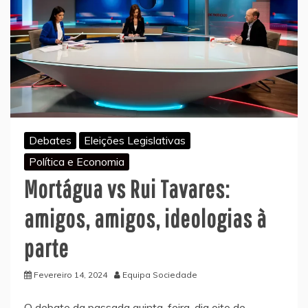
Debates
Eleições Legislativas
Política e Economia
Mortágua vs Rui Tavares:
amigos, amigos, ideologias à
parte
Fevereiro 14, 2024
Equipa Sociedade
O debate da passada quinta-feira, dia oito de