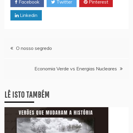
Facebook
Twitter
Pinterest
Linkedin
Navegação
O nosso segredo
de
Economia Verde vs Energias Nucleares
artigos
LÊ ISTO TAMBÉM