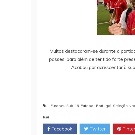
Muitos destacaram-se durante a partid
passes, para além de ter tido forte pre
Acabou por acrescentar à sua
Europeu Sub-19
,
Futebol
,
Portugal
,
Seleção Nac
SHARE
Facebook
Twitter
Pinte