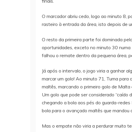
finais.
O marcador abriu cedo, logo ao minuto 8, p
rasteiro à entrada da área, isto depois de
O resto da primeira parte foi dominada pel
oportunidades, exceto no minuto 30 numa 
falhou o remate dentro da pequena área, p
Já após o intervalo, o jogo viria a ganhar 
marcar um golo! Ao minuto 71, Tuma para al
maltês, marcando o primeiro golo de Malt
Um golo que pode ser considerado “caído d
chegando a bola aos pés do guarda-redes 
bola para o avançado maltês que mandou o 
Mas o empate não viria a perdurar muito t