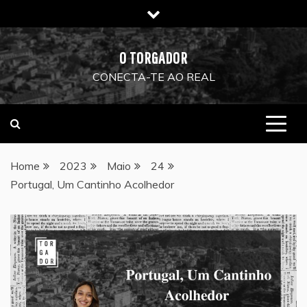
Skip
to
content
O TORGADOR
CONECTA-TE AO REAL
Home
2023
Maio
24
Portugal, Um Cantinho Acolhedor