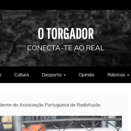
O TORGADOR
CONECTA-TE AO REAL
e
Cultura
Desporto
Opinião
Rúbricas
sidente da Associação Portuguesa de Radiofusão