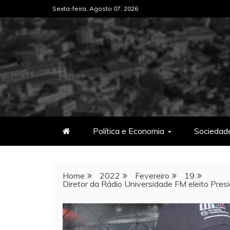
Skip
Sexta-feira, Agosto 07, 2026
to
content
Política e Economia
Sociedad
Home
2022
Fevereiro
19
Diretor da Rádio Universidade FM eleito Pre