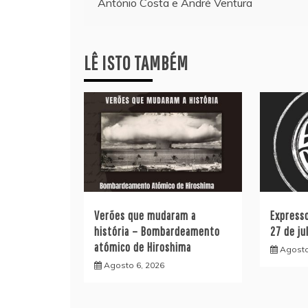
António Costa e André Ventura
artigos
LÊ ISTO TAMBÉM
Verões que mudaram a
Express
história – Bombardeamento
27 de ju
atómico de Hiroshima
Agosto
Agosto 6, 2026