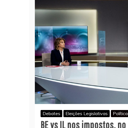
Debates
Eleições Legislativas
Polític
BE vs IL nos impostos, n