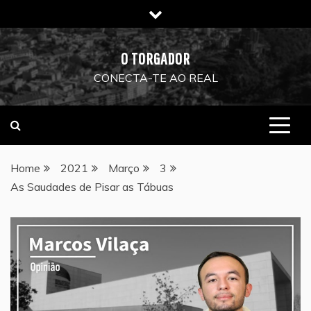
Skip
to
content
O TORGADOR
CONECTA-TE AO REAL
Home
2021
Março
3
As Saudades de Pisar as Tábuas