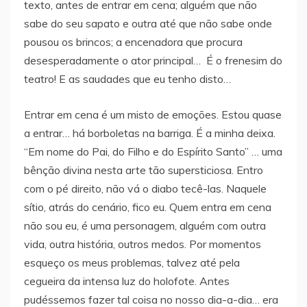
texto, antes de entrar em cena; alguém que não
sabe do seu sapato e outra até que não sabe onde
pousou os brincos; a encenadora que procura
desesperadamente o ator principal… É o frenesim do
teatro! E as saudades que eu tenho disto…
Entrar em cena é um misto de emoções. Estou quase
a entrar… há borboletas na barriga. É a minha deixa.
“Em nome do Pai, do Filho e do Espírito Santo” … uma
bênção divina nesta arte tão supersticiosa. Entro
com o pé direito, não vá o diabo tecê-las. Naquele
sítio, atrás do cenário, fico eu. Quem entra em cena
não sou eu, é uma personagem, alguém com outra
vida, outra história, outros medos. Por momentos
esqueço os meus problemas, talvez até pela
cegueira da intensa luz do holofote. Antes
pudéssemos fazer tal coisa no nosso dia-a-dia… era