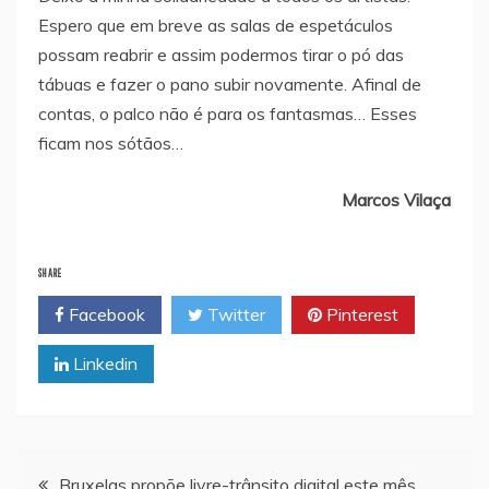
Espero que em breve as salas de espetáculos
possam reabrir e assim podermos tirar o pó das
tábuas e fazer o pano subir novamente. Afinal de
contas, o palco não é para os fantasmas… Esses
ficam nos sótãos…
Marcos Vilaça
SHARE
Facebook
Twitter
Pinterest
Linkedin
Navegação
Bruxelas propõe livre-trânsito digital este mês