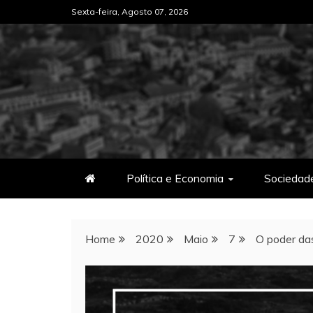
Skip
Sexta-feira, Agosto 07, 2026
to
content
Política e Economia
Sociedad
Home
2020
Maio
7
O poder da