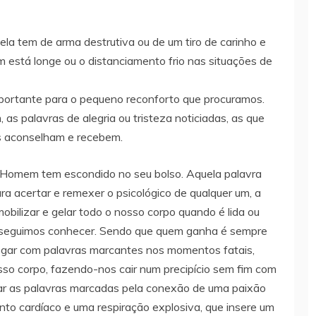
ela tem de arma destrutiva ou de um tiro de carinho e
 está longe ou o distanciamento frio nas situações de
mportante para o pequeno reconforto que procuramos.
s palavras de alegria ou tristeza noticiadas, as que
os aconselham e recebem.
o Homem tem escondido no seu bolso. Aquela palavra
a acertar e remexer o psicológico de qualquer um, a
obilizar e gelar todo o nosso corpo quando é lida ou
nseguimos conhecer. Sendo que quem ganha é sempre
 jogar com palavras marcantes nos momentos fatais,
sso corpo, fazendo-nos cair num precipício sem fim com
var as palavras marcadas pela conexão de uma paixão
nto cardíaco e uma respiração explosiva, que insere um