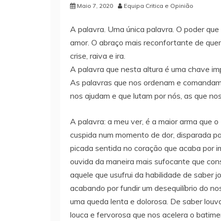
Maio 7, 2020
Equipa Critica e Opinião
A palavra. Uma única palavra. O poder que 
amor. O abraço mais reconfortante de quem
crise, raiva e ira.
A palavra que nesta altura é uma chave i
As palavras que nos ordenam e comandam, a
nos ajudam e que lutam por nós, as que n
A palavra: a meu ver, é a maior arma que 
cuspida num momento de dor, disparada par
picada sentida no coração que acaba por im
ouvida da maneira mais sufocante que co
aquele que usufrui da habilidade de saber
acabando por fundir um desequilíbrio do no
uma queda lenta e dolorosa. De saber lou
louca e fervorosa que nos acelera o batime