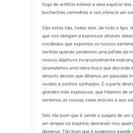
fogo de artifício interior e uma espécie da
bochechas vermelhas e nos oferece um sor
São estas tais, todas elas, de todo o tipo
que nos obrigam a expressar através delas 
vocábulos que expomos os nossos sentime
sentida quando perdemos uma pétala da n
nossos objetivos incansavelmente inalcan
acumulamos uma raiva louca que discorda e
através destas que ditamos um passado t
vividos e sonhos sonhados. É a partir des
grandes más explosivas, que falamos de u
sentimos as nossas veias imóveis e aos sa
Sim, tão bom que é, sentir o suspiro de um 
um arrepio na espinha, deixando-nos quie
disperse. Tão bom que é podermos expelir 