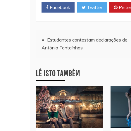
Facebook
Twitter
Pinte
Navegação
Estudantes contestam declarações de
António Fontaínhas
de
artigos
LÊ ISTO TAMBÉM