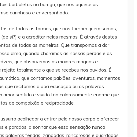
s tais borboletas na barriga, que nos aquece as
riso carinhoso e envergonhado.
, ditas de todas as formas, que nos tornam quem somos,
(de si?) e a acreditar nelas mesmas. É através destes
ntos de todas as maneiras. Que transpomos a dor
ossa alma, quando choramos as nossas perdas e os
çáveis, que absorvemos as maiores mágoas e
 rejeita totalmente o que se recebeu nos ouvidos. É
raumático, que contamos paixões, aventuras, momentos
tas que recitamos a boa educação ou as palavras
m amor sentido e vivido tão calorosamente enorme que
ltos de compaixão e reciprocidade.
sussurro acolhedor a entrar pelo nosso corpo e oferecer
tos e parados, a sonhar que essa sensação nunca
as palavras feridas, zangadas, rancorosas e guardadas,