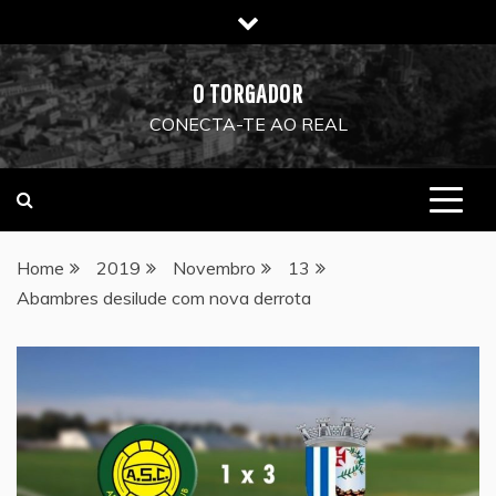
Skip
to
content
O TORGADOR
CONECTA-TE AO REAL
Home
2019
Novembro
13
Abambres desilude com nova derrota